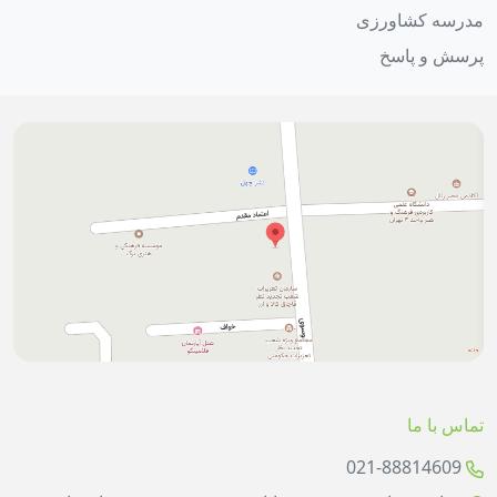
مدرسه کشاورزی
پرسش و پاسخ
تماس با ما
021-88814609