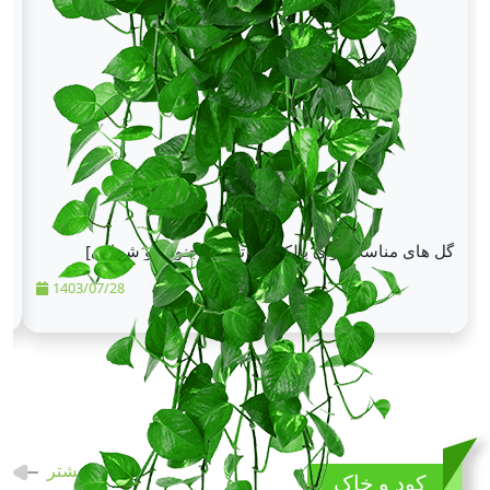
گل‌ های مناسب برای بالکن [به تفکیک جنوبی و شمالی]
ل
1403/07/28
بیشتر
کود و خاک