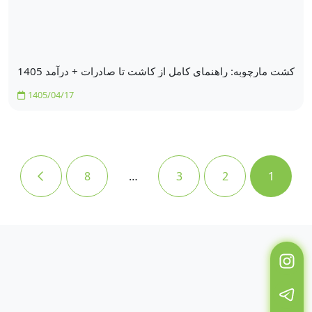
کشت مارچوبه: راهنمای کامل از کاشت تا صادرات + درآمد 1405
1405/04/17
8
…
3
2
1