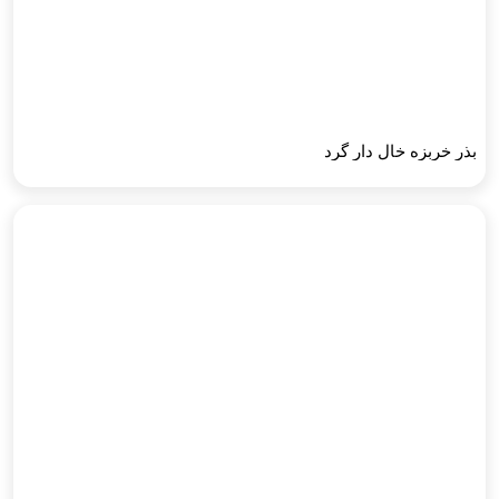
بذر خربزه خال دار گرد