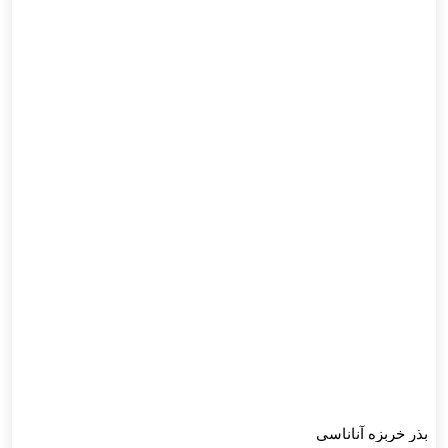
بذر خربزه آناناسی