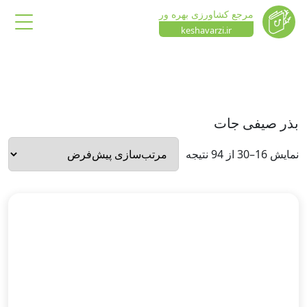
مرجع کشاورزی بهره ور
keshavarzi.ir
بذر صیفی جات
نمایش 16–30 از 94 نتیجه