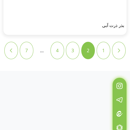
بذر ذرت آبی
7
…
4
3
2
1