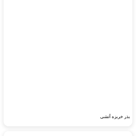
بذر خربزه آتشی