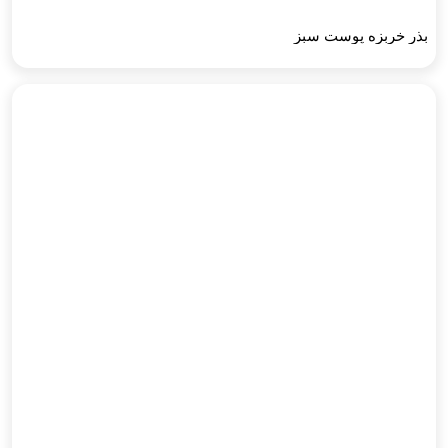
بذر خربزه پوست سبز