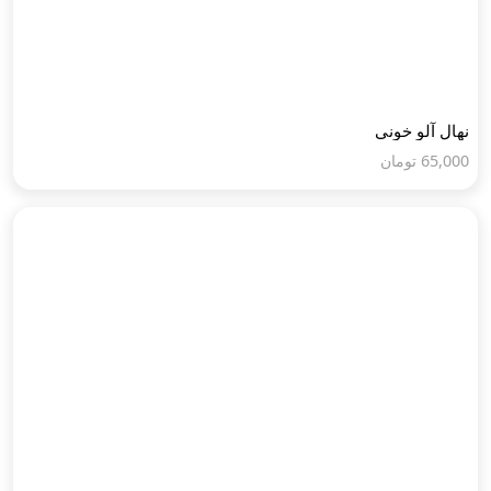
نهال آلو خونی
65,000
تومان