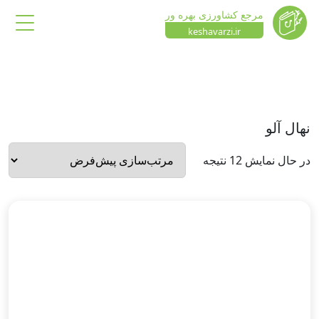
مرجع کشاورزی بهره ور
keshavarzi.ir
نهال آلو
در حال نمایش 12 نتیجه