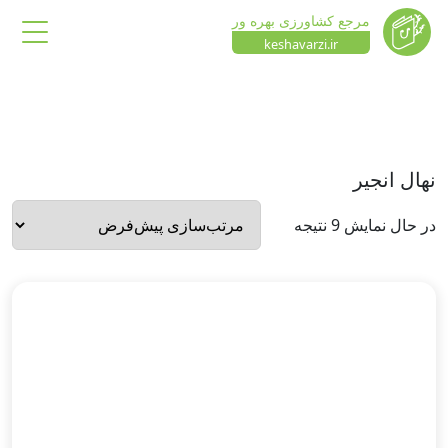
مرجع کشاورزی بهره ور
keshavarzi.ir
نهال انجیر
در حال نمایش 9 نتیجه