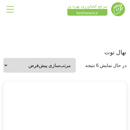
مرجع کشاورزی بهره ور
keshavarzi.ir
نهال توت
در حال نمایش 6 نتیجه