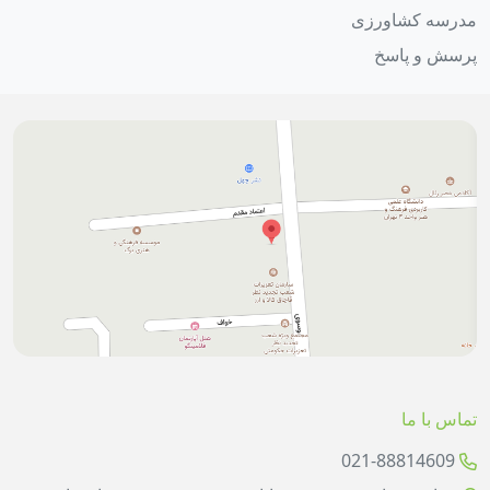
مدرسه کشاورزی
پرسش و پاسخ
تماس با ما
021-88814609