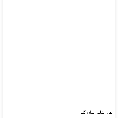
نهال شلیل سان گلد