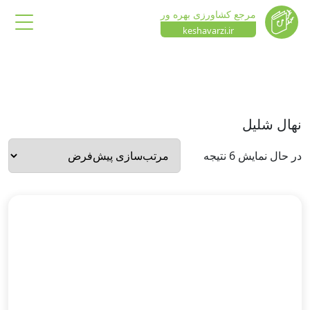
مرجع کشاورزی بهره ور
keshavarzi.ir
نهال شلیل
در حال نمایش 6 نتیجه