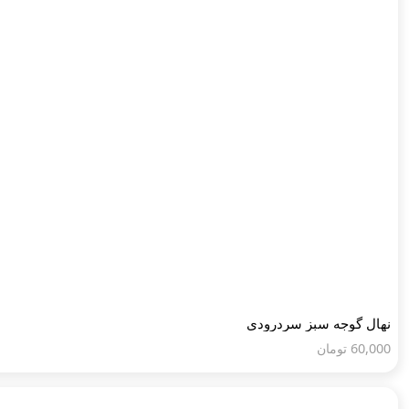
نهال گوجه سبز سردرودی
60,000
تومان