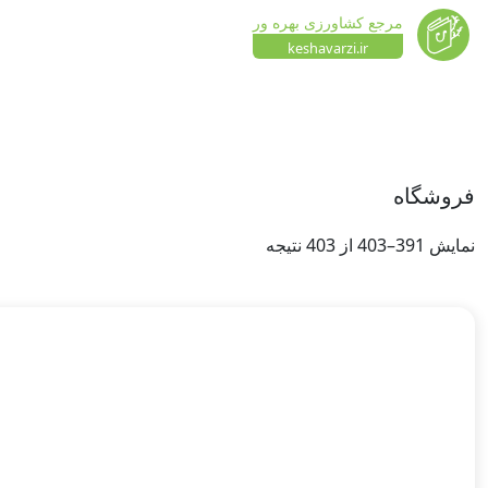
مرجع کشاورزی بهره ور
keshavarzi.ir
فروشگاه
نمایش 391–403 از 403 نتیجه