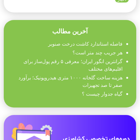
آخرین مطالب
فاصله استاندارد کاشت درخت صنوبر
هر جریب چند متر است؟
گرانترین انگور ایران؛ معرفی ۵ رقم پول‌ساز برای
اقلیم‌های مختلف
هزینه ساخت گلخانه ۱۰۰۰ متری هیدروپونیک؛ برآورد
صفر تا صد تجهیزات
گیاه جدوار چیست ؟