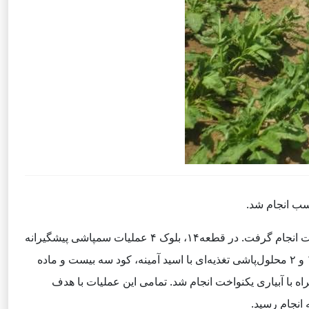
ب انجام شد.
به گزارش روابط عمومی پلتفرم Keshavarzi.ir، روز ۲۱ خرداد ۱۴۰۴ اقدامات لازم جهت تغذیه و حفاظت از محصولات در مزارع شرکت انجام گرفت. در قطعه۱۴، بلوک ۴ عملیات سمپاشی پیشگیرانه
با قارچ‌کش روراال تی‌اس، کود مایع بور و رکتیفایر کاهنده PH، جهت مدیریت بیماری‌های قارچی اجرا شد. همزمان، در قطعه۲۰، بلوک ۱ و ۲ محلول‌پاشی تغذیه‌ای با اسید آمینه، کود سه بیست و ماده
 قطعه۱۷، بلوک ۱ نیز کوددهی اوره گرانوله به میزان ۲۰۰ کیلوگرم در هکتار همراه با آبیاری یکنواخت انجام شد. تمامی این عملیات با هدف
انجام رسید.