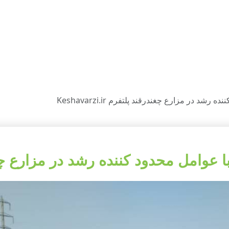
د در مزارع چغندرقند پلتفرم Keshavarzi.ir
امل محدود کننده رشد در مزارع چغندرقند پلت