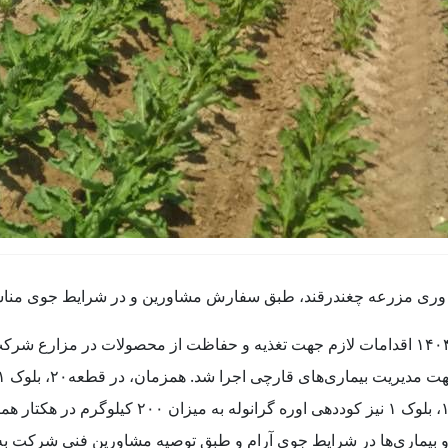
ه وری مزرعه چغندرقند، طبق سفارش مشاورین و در شرایط جوی مناس
کاهنده PH برای بهبود رشد چغندرقند صورت گرفت و در
 بیماری‌ها در شرایط جوی آرام و طبق توصیه مشاورین فنی شرکت به 