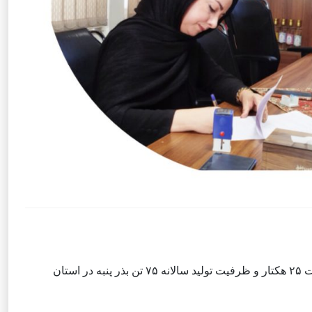
با رویکرد تکمیل زنجیره ارزش پنبه و ارتقای بهره‌وری اراضی کشاورزی، قرارداد ایجاد و بهره‌برداری مزرعه بزرگ‌مقیاس بذری به وسعت ۲۵ هکتار و ظرفیت تولید سالانه ۷۵ تن بذر پنبه در استان