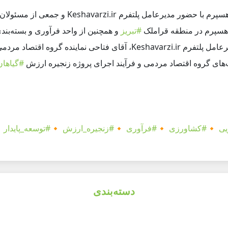
ی از مسئولان بخش
پلتفرم Keshavarzi.ir
شاهسپرم با حضور مدیر
 شهرک صنعتی سلیمی ممقان در استان
#تبریز
شاهسپرم در منطقه قرا
ری پروژه حضور داشتند. خانم دکتر نوید،
پلتفرم Keshavarzi.ir
انجام 
_دارویی
مشاور وزیر جهاد کشاورزی نیز با هدف آشنایی نزدیک‌تر با فع

#توسعه_پایدار
🔸
#زنجیره_ارزش
🔸
#فرآوری
🔸
#کشاورزی
🔸
#گ
دسته‌بندی