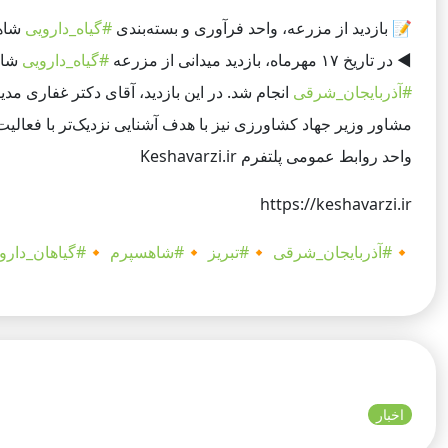
📝
بازدید از مزرعه، واحد فرآوری و بسته‌بندی
#گیاه_دارویی
شاهس
◀️
در تاریخ ۱۷ مهرماه، بازدید میدانی از مزرعه
#گیاه_دارویی
شاه
#آذربایجان_شرقی
انجام شد. در این بازدید، آقای دکتر غفاری مد
مشاور وزیر جهاد کشاورزی نیز با هدف آشنایی نزدیک‌تر با فعالی
واحد روابط عمومی پلتفرم Keshavarzi.ir
https://keshavarzi.ir
🔸
#آذربایجان_شرقی
🔸
#تبریز
🔸
#شاهسپرم
🔸
#گیاهان_دارو
اخبار