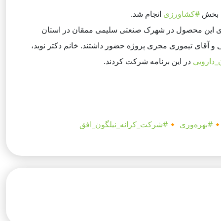
انجام شد.
#کشاورزی
و جمع
و همچنین از واحد فرآوری و بسته‌بندی این محصول در
، آقای فتاحی نماینده گروه اقتصاد مردمی و آقای تیموری مج
در این برنامه شرکت کردند.
#گیاهان
#شرکت_کرانه_نیلگون_افق
🔸
#بهره‌وری
