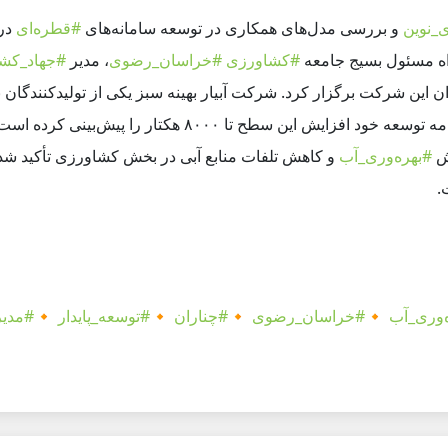
ی_نوین
و بررسی مدل‌های همکاری در توسعه سامانه‌های
#قطره‌ای
در
ه مسئول بسیج جامعه
#کشاورزی
#خراسان_رضوی
، مدیر
#جهاد_کش
ین سطح تا ۸۰۰۰ هکتار را پیش‌بینی کرده است.
یش
#بهره‌وری_آب
و کاهش تلفات منابع آبی در بخش کشاورزی تأکید شد
.
‌وری_آب
🔸
#خراسان_رضوی
🔸
#چناران
🔸
#توسعه_پایدار
🔸
#مدیر