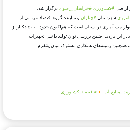
 اراضی
#کشاورزی
#خراسان_رضوی
برگزار شد.
اورزی
شهرستان
#چناران
و نماینده گروه اقتصاد مردمی از
کارخانه شرکت آبیار بهینه سبز بازدید و جلسه‌ای تخصصی با مدیران این شرکت برگزار کرد. شرکت آبیار بهینه سبز یکی از تولیدکنندگان نوار تیپ آبیاری در استان است که هم‌اکنون حدود ۵۰۰۰ هکتار از
در این بازدید، ضمن بررسی توان تولید داخلی تجهیزات
. همچنین زمینه‌های همکاری مشترک میان
پلتفرم
یت_منابع_آب
🔸
#اقتصاد_کشاورزی