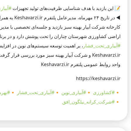
📝
این بازدید با هدف شناسایی ظرفیت‌های تولید تجهیزات
#آبیار
◀️
در تاریخ ۲۴ مهرماه، مدیرعامل
پلتفرم Keshavarzi.ir
به همرا
اراضی کشاورزی شهرستان چناران را تحت پوشش دارد و در برنامه توسعه خود افزایش ا
#آبیاری_تحت_فشار
، بر اهمیت توسعه سیستم‌های نوین در افزا
Keshavarzi.ir و
شرکت آبیار بهینه سبز مورد بررسی قرار گرفت
واحد روابط عمومی پلتفرم Keshavarzi.ir
https://keshavarzi.ir
🔸
#کشاورزی
🔸
#آبیاری_نوین
🔸
#آبیاری_تحت_فشار
🔸
#بهره
🔸
#شرکت_کرانه_نیلگون_افق