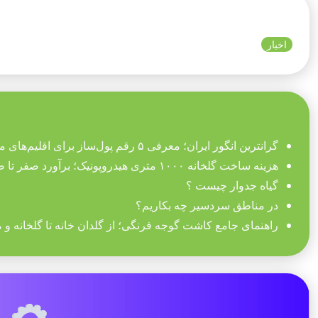
اخبار
گرانترین انگور ایران؛ معرفی ۵ رقم پول‌ساز برای اقلیم‌های مختلف
هزینه ساخت گلخانه ۱۰۰۰ متری هیدروپونیک؛ برآورد صفر تا صد تجهیزات
گیاه جدوار چیست ؟
در مناطق سردسیر چه بکاریم؟
راهنمای جامع کاشت گوجه فرنگی؛ از گلدان خانه تا گلخانه و 