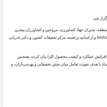
زار شد.
ای مستقر در منطقه، مدیران جهاد کشاورزی، مروجین و کشاورزان پیشرو
برگزار شد. این برنامه با محوریت ارتقای دانش فنی و انتقال تجربیات موفق در کشت کلزا، توسط دکتر عزیزی، مشاور پلتفرم keshavarzi.ir و از اساتید برجسته مرکز تحقیقات کشور، و دکتر نادریان،
ای افزایش عملکرد و کیفیت محصول کلزا بیان کردند. همچنین
اد با هدف تقویت تعامل میان بخش تحقیقاتی و بهره‌برداران، و