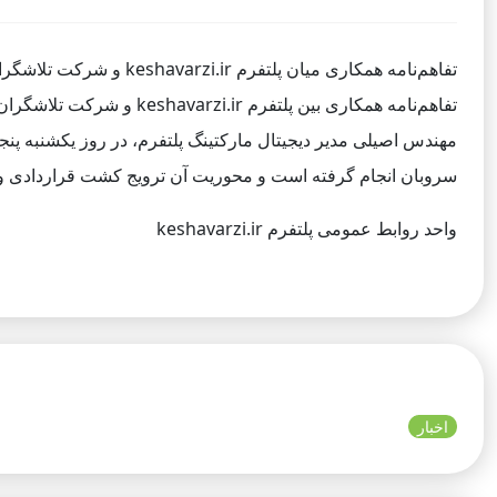
تفاهم‌نامه همکاری میان پلتفرم keshavarzi.ir و شرکت تلاشگران سرو پایدار با هدف توسعه تولید محصولات کشاورزی صادراتی و ترویج کشت قراردادی به امضاء رسید.
تفاهم‌نامه همکاری بین پ
سروبان انجام گرفته است و محوریت آن ترویج کشت قراردادی و 
واحد روابط عمومی پلتفرم keshavarzi.ir
اخبار