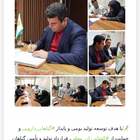
📝
با هدف توسعه تولید بومی و پایدار
#گیاهان_دارویی
و
حمایت از
#کشاورزان_محلی
، قرارداد تولید و تأمین گیاهان