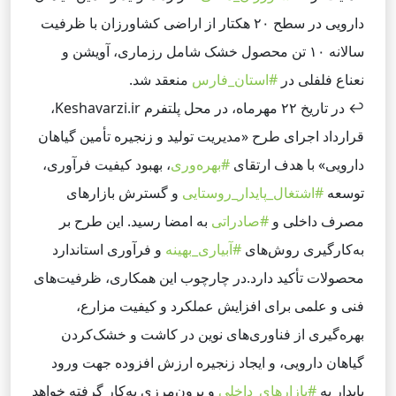
دارویی در سطح ۲۰ هکتار از اراضی کشاورزان با ظرفیت
سالانه ۱۰ تن محصول خشک شامل رزماری، آویشن و
نعناع فلفلی در
#استان_فارس
منعقد شد.
↩️
در تاریخ ۲۲ مهرماه، در محل
پلتفرم Keshavarzi.ir
،
قرارداد اجرای طرح «مدیریت تولید و زنجیره تأمین گیاهان
دارویی» با هدف ارتقای
#بهره‌وری
، بهبود کیفیت فرآوری،
توسعه
#اشتغال_پایدار_روستایی
و گسترش بازارهای
مصرف داخلی و
#صادراتی
به امضا رسید. این طرح بر
به‌کارگیری روش‌های
#آبیاری_بهینه
و فرآوری استاندارد
محصولات تأکید دارد.
در چارچوب این همکاری، ظرفیت‌های
فنی و علمی برای افزایش عملکرد و کیفیت مزارع،
بهره‌گیری از فناوری‌های نوین در کاشت و خشک‌کردن
گیاهان دارویی، و ایجاد زنجیره ارزش افزوده جهت ورود
پایدار به
#بازارهای_داخلی
و برون‌مرزی به‌کار گرفته خواهد