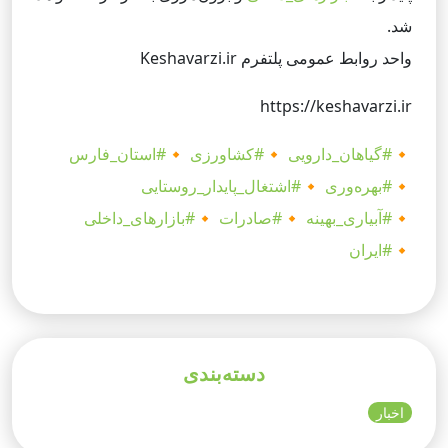
شد.
واحد روابط عمومی پلتفرم Keshavarzi.ir
https://keshavarzi.ir
🔸
#گیاهان_دارویی
🔸
#کشاورزی
🔸
#استان_فارس
🔸
#بهره‌وری
🔸
#اشتغال_پایدار_روستایی
🔸
#آبیاری_بهینه
🔸
#صادرات
🔸
#بازارهای_داخلی
🔸
#ایران
دسته‌بندی
اخبار