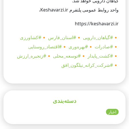
گیاهان دارویی خواهد شد.
واحد روابط عمومی پلتفرم Keshavarzi.ir،
https://keshavarzi.ir
🔸
#گیاهان_دارویی
🔸
#استان_فارس
🔸
#کشاورزی
🔸
#صادرات
🔸
#بهره‌وری
🔸
#اقتصاد_روستایی
🔸
#کشت_پایدار
🔸
#توسعه_محلی
🔸
#زنجیره_ارزش
🔸
#شرکت_کرانه_نیلگون_افق
دسته‌بندی
اخبار