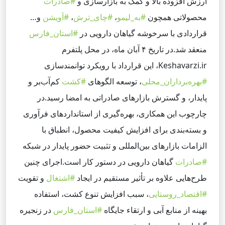
ارزش افزوده بالا و کمک به بازارسازی و
#صادرات
محصولاتی همچون
#به_لیمو
،
#چای_ترش
،
#آویشن
و…
قراردادی با سرخوشه گیاهان دارویی در
#استان_فارس
منعقد شد.
در تاریخ ۴ آبان ماه، در محل
پلتفرم
Keshavarzi.ir
، این قرارداد با رویکرد توانمندسازی
#بهره‌برداران_محلی
، توسعه الگوهای
#کشت
کم‌آب‌بر و
پایدار، و گسترش بازارهای صادراتی به امضا رسید.
در
چارچوب این همکاری، بهره‌گیری از استانداردهای فرآوری
و بسته‌بندی برای افزایش کیفیت محصول، انطباق با
الزامات بازارهای بین‌المللی و تثبیت حضور پایدار در شبکه
#صادرات
گیاهان دارویی در دستور کار است.
اجرای چنین
طرح‌هایی علاوه بر تأثیر مستقیم در ایجاد
#اشتغال
و تقویت
#اقتصاد_روستایی
، سبب افزایش تنوع کشت، استفاده
بهینه از منابع آبی و ارتقاء جایگاه
#استان_فارس
در زنجیره