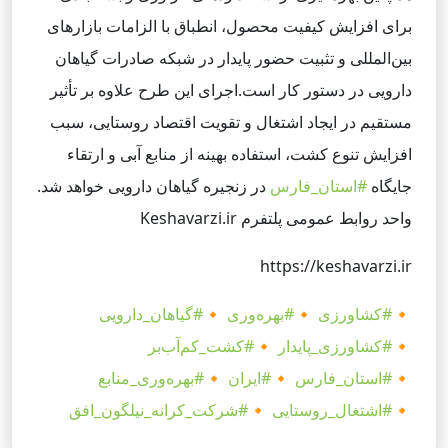
برای افزایش کیفیت محصول، انطباق با الزامات بازارهای
بین‌المللی و تثبیت حضور پایدار در شبکه صادرات گیاهان
دارویی در دستور کار است.
اجرای این طرح علاوه بر تأثیر
مستقیم در ایجاد اشتغال و تقویت اقتصاد روستایی، سبب
افزایش تنوع کشت، استفاده بهینه از منابع آبی و ارتقاء
جایگاه
#استان_فارس
در زنجیره گیاهان دارویی خواهد شد.
واحد روابط عمومی پلتفرم Keshavarzi.ir
https://keshavarzi.ir
🔸
#کشاورزی
🔸
#بهره‌وری
🔸
#گیاهان_دارویی
🔸
#کشاورزی_پایدار
🔸
#کشت_کم‌آب‌بر
🔸
#استان_فارس
🔸
#ایران
🔸
#بهره‌وری_منابع
🔸
#اشتغال_روستایی
🔸
#شرکت_کرانه_نیلگون_افق