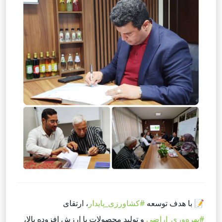
📝
با هدف توسعه
#کشاورزی_پایدار
، ارتقای
#بهره‌وری_اراضی
و تولید محصولات با ارزش افزوده بالا،