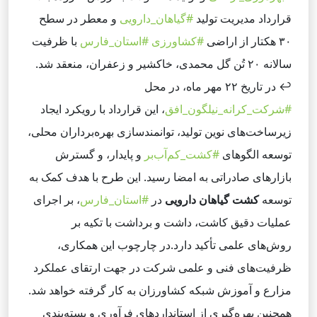
قرارداد مدیریت تولید
#گیاهان_دارویی
و معطر در سطح
۳۰ هکتار از اراضی
#کشاورزی
#استان_فارس
با ظرفیت
سالانه ۲۰ تُن گل محمدی، خاکشیر و زعفران، منعقد شد.
↩️
در تاریخ ۲۲ مهر ماه، در محل
#شرکت_کرانه_نیلگون_افق
، این قرارداد با رویکرد ایجاد
زیرساخت‌های نوین تولید، توانمندسازی بهره‌برداران محلی،
توسعه الگوهای
#کشت_کم‌آب‌بر
و پایدار، و گسترش
بازارهای صادراتی به امضا رسید. این طرح با هدف کمک به
توسعه
کشت گیاهان دارویی
در
#استان_فارس
، بر اجرای
عملیات دقیق کاشت، داشت و برداشت با تکیه بر
روش‌های علمی تأکید دارد.
در چارچوب این همکاری،
ظرفیت‌های فنی و علمی شرکت در جهت ارتقای عملکرد
مزارع و آموزش شبکه کشاورزان به کار گرفته خواهد شد.
همچنین بهره‌گیری از استانداردهای فرآوری و بسته‌بندی