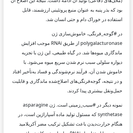
(محل‌های دفاعی) تولید آن ادامه داشت. نتیجه این اصلاح آن
بود که بذر پنبه به عنوان منبع پروتئینی ارزشمند، قابل
استفاده در خوراک دام و حتی انسان شد.
در #گوجه‌_فرنگی، خاموش‌سازی ژن
polygalacturonase از طریق RNAi موجب افزایش
ماندگاری میوه‌ها شد. در گیاه طبیعی، این ژن با تجزیه
دیواره سلولی سبب نرم شدن سریع میوه می‌شود. با
خاموش شدن آن، فرآیند نرم‌شوندگی و فساد به‌تأخیر افتاد
و در نتیجه، گوجه‌فرنگی‌های اصلاح‌شده ماندگاری و قابلیت
حمل‌ونقل بیشتری پیدا کردند.
نمونه دیگر در #سیب‌_زمینی است. ژن asparagine
synthetase که مسئول تولید ماده آسپاراژین است، در
هنگام حرارت‌دیدن باعث تشکیل ترکیب مضر آکریلامید