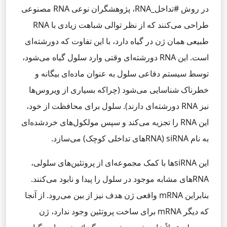
در روش #تداخل_RNA، پژوهشگران نوعی RNA مصنوعی
طراحی می‌کنند که از نظر توالی شباهت زیادی با RNA
طبیعی همان ژن در گیاه دارد، با این تفاوت که دو‌رشته‌ای
است. این RNA دو‌رشته‌ای وقتی وارد سلول گیاه می‌شود،
توسط سیستم دفاعی سلول به عنوان ماده‌ای بیگانه و
خطرناک شناسایی می‌شود (چراکه بسیاری از ویروس‌ها
نیز RNA دو‌رشته‌ای دارند). سلول برای محافظت از خود،
این RNA را تجزیه می‌کند و سپس مولکول‌های خردشده‌ای
به نام siRNA (RNAهای تداخلی کوچک) می‌سازد.
این siRNAها با کمک مجموعه‌ای از پروتئین‌های سلولی،
RNAهای مشابه موجود در سلول را پیدا و نابود می‌کنند.
بنابراین mRNA واقعی ژن هدف نیز از بین می‌رود. از آنجا
که دیگر mRNA برای ساخت پروتئین وجود ندارد، ژن