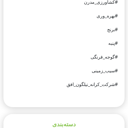
#کشاورزی_مدرن
#بهره_وری
#برنج
#پنبه
#گوجه_فرنگی
#سیب_زمینی
#شرکت_کرانه_نیلگون_افق
دسته‌بندی