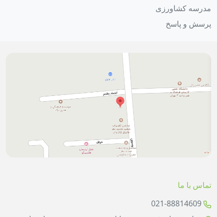
مدرسه کشاورزی
پرسش و پاسخ
تماس با ما
021-88814609