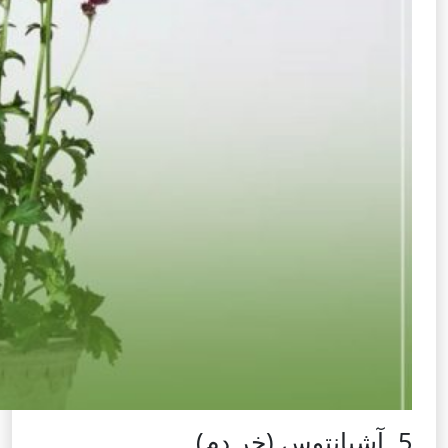
5. آشیانتوس (خر دم)