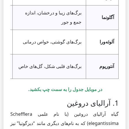
برگ‌های زیبا و درخشان، اندازه
نور غ
آگلونما
جمع و جور
متو
نور غ
آلوئه‌ورا
برگ‌های گوشتی، خواص درمانی
خاک
نور 
آنتوریوم
برگ‌های قلبی شکل، گل‌های خاص
غنی
در موبایل جدول را به سمت چپ بکشید.
1. آرالیای دروغین
گیاه آرالیای دروغین (با نام علمی Schefflera
elegantissima) که به نام‌های دیگری مانند “دیزگوتیا” نیز