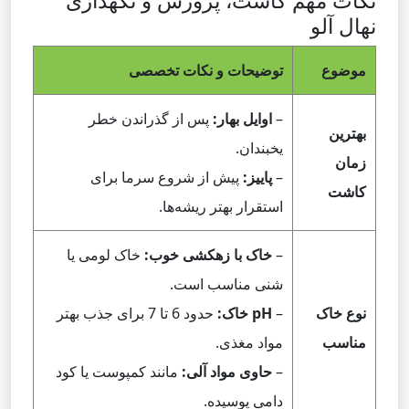
نکات مهم کاشت، پرورش و نگهداری
نهال آلو
موضوع
توضیحات و نکات تخصصی
–
اوایل بهار:
پس از گذراندن خطر
بهترین
یخبندان.
زمان
–
پاییز:
پیش از شروع سرما برای
کاشت
استقرار بهتر ریشه‌ها.
–
خاک با زهکشی خوب:
خاک لومی یا
شنی مناسب است.
نوع خاک
–
pH خاک:
حدود 6 تا 7 برای جذب بهتر
مناسب
مواد مغذی.
–
حاوی مواد آلی:
مانند کمپوست یا کود
دامی پوسیده.