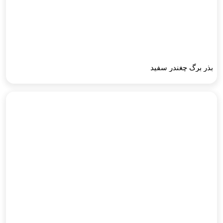
بذر برگ چغندر سفید