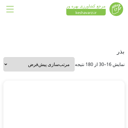
مرجع کشاورزی بهره ور
keshavarzi.ir
بذر
نمایش 16–30 از 180 نتیجه