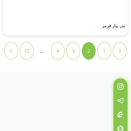
بذر پیاز قرمز
12
…
4
3
2
1