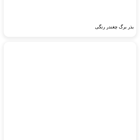
بذر برگ چغندر رنگی