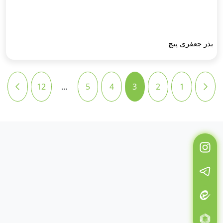
بذر جعفری پیچ
12
…
5
4
3
2
1