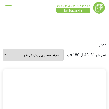
مرجع کشاورزی بهره ور
keshavarzi.ir
بذر
نمایش 31–45 از 180 نتیجه