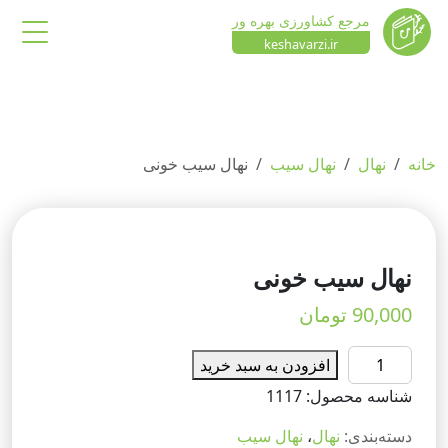
مرجع کشاورزی بهره ور
keshavarzi.ir
خانه
نهال
نهال سیب
نهال سیب خونی
نهال سیب خونی
90,000
تومان
نهال
افزودن به سبد خرید
سیب
شناسه محصول:
1117
خونی
عدد
دسته‌بندی:
نهال
،
نهال سیب