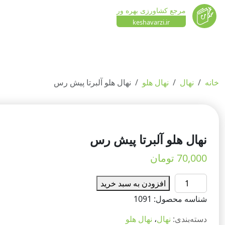
مرجع کشاورزی بهره ور
keshavarzi.ir
خانه
نهال
نهال هلو
نهال هلو آلبرتا پیش رس
نهال هلو آلبرتا پیش رس
70,000
تومان
نهال
افزودن به سبد خرید
هلو
شناسه محصول:
1091
آلبرتا
پیش
دسته‌بندی:
نهال
،
نهال هلو