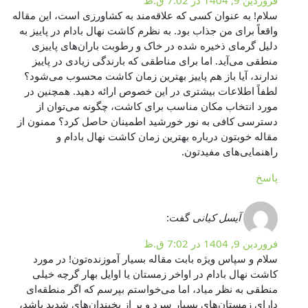
فروردین 9, 1404 در 7:02 ق.ظ
سلام! به عنوان کسی که علاقه‌مند به کشاورزی است، این مقاله
واقعاً برای من جذاب بود. به نظرم کاشت نهال بادام در پاییز به
دلیل گرمای ذخیره شده در خاک و رطوبت باران‌های پاییزی
منطقی می‌آید. اما برای مناطقی که بارندگی زیادی در پاییز
ندارند، آیا باز هم پاییز بهترین زمان کاشت محسوب می‌شود؟
لطفاً اطلاعات بیشتری در این خصوص ارائه دهید. همچنین در
مورد انتخاب مکان مناسب برای کاشت، چگونه می‌توان از
دسترسی کافی به نور خورشید اطمینان حاصل کرد؟ ممنون از
مقاله خوبتون درباره بهترین زمان کاشت نهال بادام و
راهنمایی‌های مفیدتون.
پاسخ
آیسل کیانی
گفت:
فروردین 9, 1404 در 7:02 ق.ظ
سلام و سپاس ویژه بابت مقاله بسیار آموزنده‌تون! در مورد
کاشت نهال بادام در اواخر زمستان یا اوایل بهار گرچه خیلی
منطقی به نظر میاد، اما می‌خواستم بپرسم که اگر منطقه‌ای
دارای زمستان‌های بسیار سرد و پر از یخبندان‌های شدید باشد،