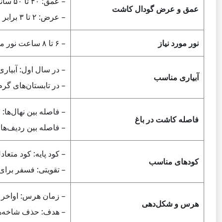
– عمق: ۴۰ تا ۵۰ سانتی‌متر.
عمق و عرض گودال کاشت
– عرض: ۲ تا ۳ برابر اندازه ریشه نهال.
نور مورد نیاز
– ۶ تا ۸ ساعت نور مستقیم خورشید در روز برای رشد بهینه.
– در سال اول: آبیار
آبیاری مناسب
– در تابستان‌های گرم: آبیاری هر 
– فاصله بین نهال‌ها: ۳ تا ۵ متر.
فاصله کاشت در باغ
– فاصله بین ردیف‌ها: ۵ تا ۷ متر
– کود پایه: کود متعادل (۱۰-۱۰-
کودهای مناسب
– تقویتی: فسفر برای 
– زمان هرس: اواخر زم
هرس و شکل‌دهی
– هدف: حذف شاخه‌های