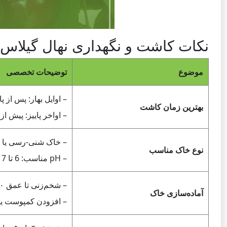
نکات کاشت و نگهداری نهال گیلاس
موضوع
توضیحات تخصصی
– اوایل بهار: پس از پا
بهترین زمان کاشت
– اواخر پاییز: پیش ا
– خاک شنی-رسی یا 
نوع خاک مناسب
– pH مناسب: 6 تا 7 (خنثی تا کمی اسیدی).
– شخم‌زنی تا عمق ۳۰ تا ۴۵ سانتی‌متر.
آماده‌سازی خاک
– افزودن کمپوست یا 