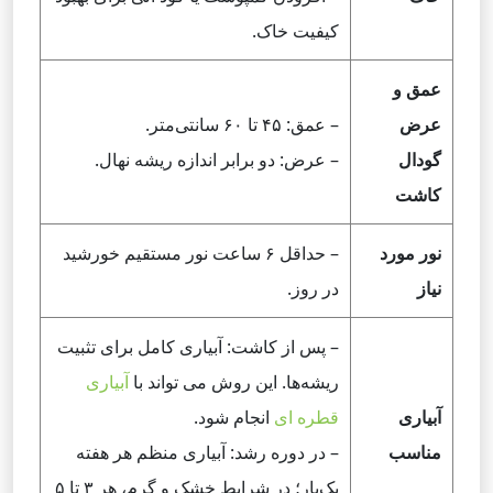
کیفیت خاک.
عمق و
عرض
– عمق: ۴۵ تا ۶۰ سانتی‌متر.
گودال
– عرض: دو برابر اندازه ریشه نهال.
کاشت
نور مورد
– حداقل ۶ ساعت نور مستقیم خورشید
نیاز
در روز.
– پس از کاشت: آبیاری کامل برای تثبیت
ریشه‌ها. این روش می تواند با
آبیاری
آبیاری
قطره ای
انجام شود.
مناسب
– در دوره رشد: آبیاری منظم هر هفته
یک‌بار؛ در شرایط خشک و گرم، هر ۳ تا ۵