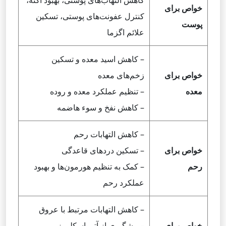
کاهش التهاب‌های پوستی، بهبود آکنه،
خواص برای
کنترل عفونت‌های پوستی، تسکین
پوست
علائم اگزما
– کاهش اسید معده و تسکین
خواص برای
زخم‌های معده
معده
– تنظیم عملکرد معده و روده
– کاهش نفخ و سوء هاضمه
– کاهش التهابات رحم
خواص برای
– تسکین دردهای قاعدگی
رحم
– کمک به تنظیم هورمون‌ها و بهبود
عملکرد رحم
– کاهش التهابات مرتبط با عروق
خواص برای
– پیشگیری از آترواسکلروز