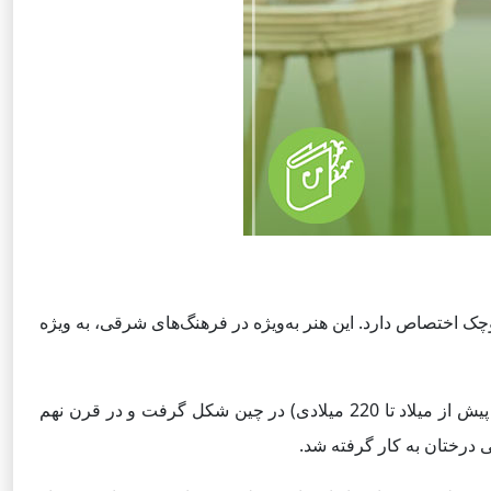
‌های کوچک اختصاص دارد. این هنر به‌ویژه در فرهنگ‌های شرقی، به ویژه
بونسای به معنای “درخت در ظرف” است و ریشه‌های آن به چین باستان و بعدها به ژاپن بازمی‌گردد. این هنر در اوایل دوره هان (206 پیش از میلاد تا 220 میلادی) در چین شکل گرفت و در قرن نهم
 درختان به کار گرفته شد.