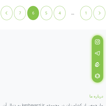
7
6
5
4
…
1
درباره ما
ما، جمعی از کشاورزان در مجموعه keshavarzi.ir به دنبال آن