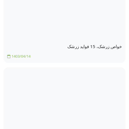
خواص زرشک، 15 فواید زرشک
1403/04/14