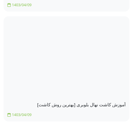
1403/04/09
آموزش کاشت نهال بلوبری [بهترین روش کاشت]
1403/04/09